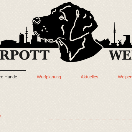
re Hunde
Wurfplanung
Aktuelles
Welpe
e