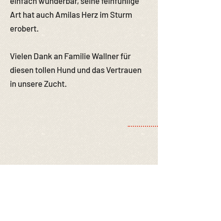
einfach wunderbar, seine feinfühlige
Art hat auch Amilas Herz im Sturm
erobert.
Vielen Dank an Familie Wallner für
diesen tollen Hund und das Vertrauen
in unsere Zucht.
Steckbrief Cash
Geboren am
21.02.2017
in Illinois / Chicago
Größe: 68 cm
Gewicht: 36 kg
Farbe: silber
Zuchttauglichkeitsprüfung am
14.09.2018